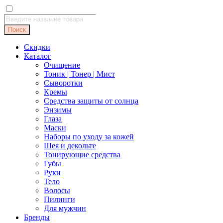
Поиск
товаров
Поиск
Скидки
Каталог
Очищение
Тоник | Тонер | Мист
Сыворотки
Кремы
Средства защиты от солнца
Энзимы
Глаза
Маски
Наборы по уходу за кожей
Шея и декольте
Тонирующие средства
Губы
Руки
Тело
Волосы
Пилинги
Для мужчин
Бренды