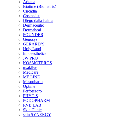
Arkana
Biotime (Biomatrix)
Circadia
Cosmedix
Diego dalla Palma
Dermaceutic
Dermaheal
FOUNDER
Genosys
GERARD’S
Holy Land
Innoaesthetics
JW PRO
KOSMOTEROS
m.aklive
Medicare
ME LINE
Mesopharm
Optime
Perfotesoro
PHYT’S
PODOPHARM
RVB LAB
Skin Clinic
skin SYNERGY