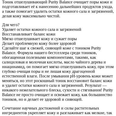
Тоник отшелушивающий Purity Balance очищает поры кожи и
подготавливает её к нанесению дальнейших продуктов ухода,
а также помогает удалить остатки кожного сала и загрязнений,
делая кожу максимально чистой.
Для чего?
Удаляет остатки кожного сала и загрязнений
Восстанавливает баланс кожи
Мягко отшелушивает кожу и сужает поры
Делает проблемную кожу более здоровой
Сделайте шаг к свежей, сияющей коже с тоником Purity
Balance. Формула нашего бестселлера среди тоников,
обогащенная полезными компонентами, такими, как
салициловая и молочная кислоты, масло чайного дерева и
ниацинамид, он помогает мягко отшелушивать кожу, при этом
глубоко очищая поры и не лишая кожу драгоценной
естественной влаги. После умывания pH-уровень кожи может
меняться, но этот роскошный тоник восстановит баланс кожи
и удалит остатки кожного сала и загрязнений. Результат —
никакого нежелательного блеска, сухости и стягивания! Purity
Balance не просто очищает и освежает кожу, как большинство
тоников, но и делает ее здоровой и сияющей.
Сочетание научных достижений и силы растительных
ингредиентов укрепляет кожу и разглаживает как мелкие, так