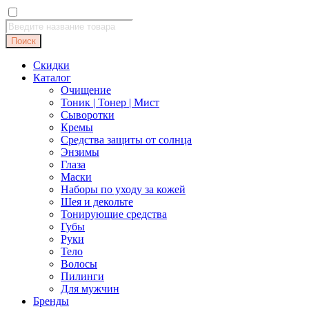
Поиск
товаров
Поиск
Скидки
Каталог
Очищение
Тоник | Тонер | Мист
Сыворотки
Кремы
Средства защиты от солнца
Энзимы
Глаза
Маски
Наборы по уходу за кожей
Шея и декольте
Тонирующие средства
Губы
Руки
Тело
Волосы
Пилинги
Для мужчин
Бренды