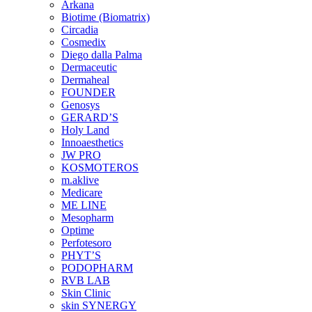
Arkana
Biotime (Biomatrix)
Circadia
Cosmedix
Diego dalla Palma
Dermaceutic
Dermaheal
FOUNDER
Genosys
GERARD’S
Holy Land
Innoaesthetics
JW PRO
KOSMOTEROS
m.aklive
Medicare
ME LINE
Mesopharm
Optime
Perfotesoro
PHYT’S
PODOPHARM
RVB LAB
Skin Clinic
skin SYNERGY