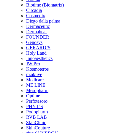
Biotime (Biomatrix)
Circadia
Cosmedix
Diego dalla palma
Dermaceutic
Dermaheal
FOUNDER
Genosys
GERARD’S
Holy Land
Innoaesthetics
JW Pro
Kosmoteros
m.aklive
Medicare
ME LINE
Mesopharm
Optime
Perfotesoro
PHYT’S
Podopharm
RVB LAB
SkinClinic
SkinCouture