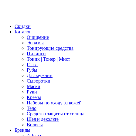
Скидки
Каталог
Очищение
Энзимы
Тонирующие средства
Пилинги
Тоник | Тонер | Мист
Глаза
Губы
Для мужчин
Сыворотки
Маски
Руки
Кремы
Наборы по уходу за кожей
Тело
Средства защиты от солнца
Шея и декольте
Волосы
Бренды
Arkana