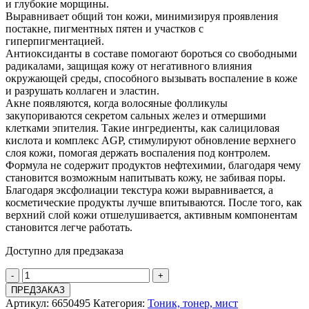
и глубокие морщины.
Выравнивает общий тон кожи, минимизируя проявления
постакне, пигментных пятен и участков с
гиперпигментацией.
Антиоксиданты в составе помогают бороться со свободными
радикалами, защищая кожу от негативного влияния
окружающей среды, способного вызывать воспаление в коже
и разрушать коллаген и эластин.
Акне появляются, когда волосяные фолликулы
закупориваются секретом сальных желез и отмершими
клетками эпителия. Такие ингредиенты, как салициловая
кислота и комплекс AGP, стимулируют обновление верхнего
слоя кожи, помогая держать воспаления под контролем.
Формула не содержит продуктов нефтехимии, благодаря чему
становится возможным напитывать кожу, не забивая поры.
Благодаря эксфолиации текстура кожи выравнивается, а
косметические продукты лучше впитываются. После того, как
верхний слой кожи отшелушивается, активным компонентам
становится легче работать.
Доступно для предзаказа
-
+
ПРЕДЗАКАЗ
Артикул:
6650495
Категория:
Тоник, тонер, мист