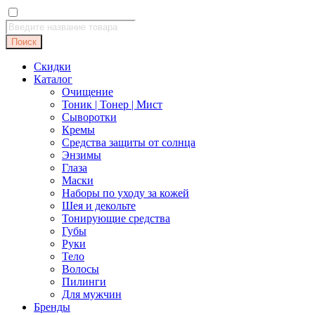
Поиск
товаров
Поиск
Скидки
Каталог
Очищение
Тоник | Тонер | Мист
Сыворотки
Кремы
Средства защиты от солнца
Энзимы
Глаза
Маски
Наборы по уходу за кожей
Шея и декольте
Тонирующие средства
Губы
Руки
Тело
Волосы
Пилинги
Для мужчин
Бренды