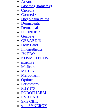
Arkana
Biotime (Biomatrix)
Circadia
Cosmedix
Diego dalla Palma
Dermaceutic
Dermaheal
FOUNDER
Genosys
GERARD’S
Holy Land
Innoaesthetics
JW PRO
KOSMOTEROS
m.aklive
Medicare
ME LINE
Mesopharm
Optime
Perfotesoro
PHYT’S
PODOPHARM
RVB LAB
Skin Clinic
skin SYNERGY