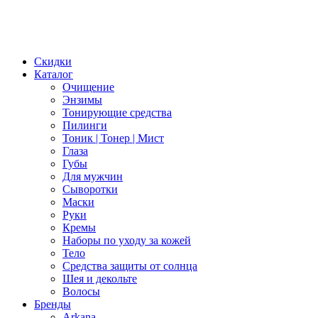
Скидки
Каталог
Очищение
Энзимы
Тонирующие средства
Пилинги
Тоник | Тонер | Мист
Глаза
Губы
Для мужчин
Сыворотки
Маски
Руки
Кремы
Наборы по уходу за кожей
Тело
Средства защиты от солнца
Шея и декольте
Волосы
Бренды
Arkana