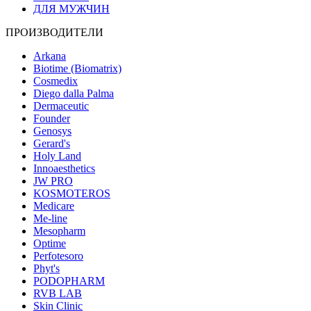
ДЛЯ МУЖЧИН
ПРОИЗВОДИТЕЛИ
Arkana
Biotime (Biomatrix)
Cosmedix
Diego dalla Palma
Dermaceutic
Founder
Genosys
Gerard's
Holy Land
Innoaesthetics
JW PRO
KOSMOTEROS
Medicare
Me-line
Mesopharm
Optime
Perfotesoro
Phyt's
PODOPHARM
RVB LAB
Skin Clinic