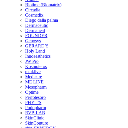
Biotime (Biomatrix)
Circadia
Cosmedix
Diego dalla palma
Dermaceutic
Dermaheal
FOUNDER
Genosys
GERARD’S
Holy Land
Innoaesthetics
JW Pro
Kosmoteros
m.aklive
Medicare
ME LINE
Mesopharm
Optime
Perfotesoro
PHYT’S
Podopharm
RVB LAB
SkinClinic
SkinCouture