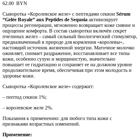
62.00
BYN
Сыворотка «Королевское желе» с пептидами секвои
Sérum
“Gelée Royale” aux Peptides de Sequoia
активизирует
процессы регенерации, мгновенно возвращает коже сияние и
ощущение комфорта. В состав сыворотки включён секрет
пчелиных желез – самый сильный биологический стимулятор,
предназначенный в природе для кормления «королевы»,
настоящий источник жизненной энергии. Маточное молочко
оживляет, снимает раздражение, восстанавливает все типы
кожи, особенно сухую и морщинистую, значительно
повышает ее гидратацию и сохраняет ее на должном уровне
продолжительное время, обеспечивая при этом молодость и
здоровье кожи.
Сыворотка «Королевское желе» содержит:
– пептид секвои 1%;
– королевское желе 2%.
Показания к применению: для любого типа кожи с
признаками возрастных изменений.
Применение: