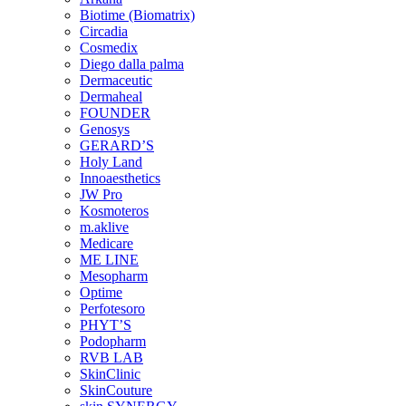
Biotime (Biomatrix)
Circadia
Cosmedix
Diego dalla palma
Dermaceutic
Dermaheal
FOUNDER
Genosys
GERARD’S
Holy Land
Innoaesthetics
JW Pro
Kosmoteros
m.aklive
Medicare
ME LINE
Mesopharm
Optime
Perfotesoro
PHYT’S
Podopharm
RVB LAB
SkinClinic
SkinCouture