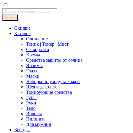
Поиск
товаров
Поиск
Скидки
Каталог
Очищение
Тоник | Тонер | Мист
Сыворотки
Кремы
Средства защиты от солнца
Энзимы
Глаза
Маски
Наборы по уходу за кожей
Шея и декольте
Тонирующие средства
Губы
Руки
Тело
Волосы
Пилинги
Для мужчин
Бренды