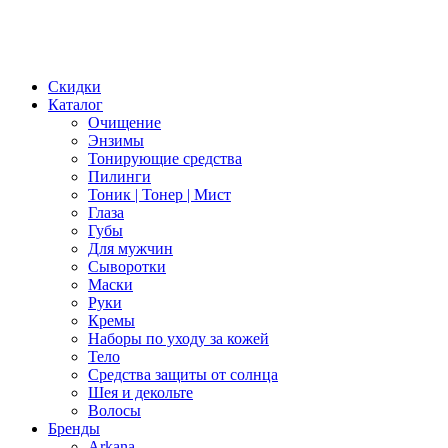
Скидки
Каталог
Очищение
Энзимы
Тонирующие средства
Пилинги
Тоник | Тонер | Мист
Глаза
Губы
Для мужчин
Сыворотки
Маски
Руки
Кремы
Наборы по уходу за кожей
Тело
Средства защиты от солнца
Шея и декольте
Волосы
Бренды
Arkana