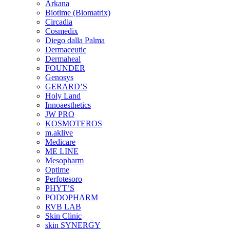
Arkana
Biotime (Biomatrix)
Circadia
Cosmedix
Diego dalla Palma
Dermaceutic
Dermaheal
FOUNDER
Genosys
GERARD’S
Holy Land
Innoaesthetics
JW PRO
KOSMOTEROS
m.aklive
Medicare
ME LINE
Mesopharm
Optime
Perfotesoro
PHYT’S
PODOPHARM
RVB LAB
Skin Clinic
skin SYNERGY