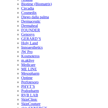
Biotime (Biomatrix)
Circadia
Cosmedix
Diego dalla palma
Dermaceutic
Dermaheal
FOUNDER
Genosys
GERARD’S
Holy Land
Innoaesthetics
JW Pro
Kosmoteros
m.aklive
Medicare
ME LINE
Mesopharm
Optime
Perfotesoro
PHYT’S
Podopharm
RVB LAB
SkinClinic
SkinCouture