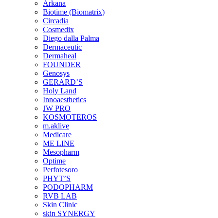
Arkana
Biotime (Biomatrix)
Circadia
Cosmedix
Diego dalla Palma
Dermaceutic
Dermaheal
FOUNDER
Genosys
GERARD’S
Holy Land
Innoaesthetics
JW PRO
KOSMOTEROS
m.aklive
Medicare
ME LINE
Mesopharm
Optime
Perfotesoro
PHYT’S
PODOPHARM
RVB LAB
Skin Clinic
skin SYNERGY