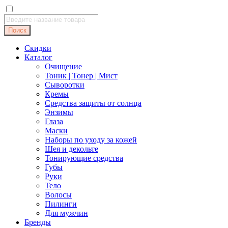
Поиск
товаров
Поиск
Скидки
Каталог
Очищение
Тоник | Тонер | Мист
Сыворотки
Кремы
Средства защиты от солнца
Энзимы
Глаза
Маски
Наборы по уходу за кожей
Шея и декольте
Тонирующие средства
Губы
Руки
Тело
Волосы
Пилинги
Для мужчин
Бренды