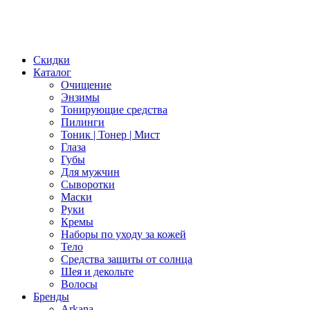
Скидки
Каталог
Очищение
Энзимы
Тонирующие средства
Пилинги
Тоник | Тонер | Мист
Глаза
Губы
Для мужчин
Сыворотки
Маски
Руки
Кремы
Наборы по уходу за кожей
Тело
Средства защиты от солнца
Шея и декольте
Волосы
Бренды
Arkana